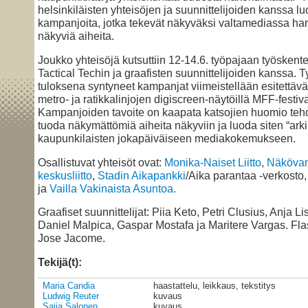
helsinkiläisten yhteisöjen ja suunnittelijoiden kanssa 
kampanjoita, jotka tekevät näkyväksi valtamediassa h
näkyviä aiheita.
Joukko yhteisöjä kutsuttiin 12-14.6. työpajaan työsken
Tactical Techin ja graafisten suunnittelijoiden kanssa. 
tuloksena syntyneet kampanjat viimeistellään esitettävä
metro- ja ratikkalinjojen digiscreen-näytöillä MFF-festiva
Kampanjoiden tavoite on kaapata katsojien huomio teho
tuoda näkymättömiä aiheita näkyviin ja luoda siten “arki
kaupunkilaisten jokapäiväiseen mediakokemukseen.
Osallistuvat yhteisöt ovat:
Monika-Naiset Liitto
,
Näköva
keskusliitto
,
Stadin Aikapankki
/Aika parantaa -verkosto
ja
Vailla Vakinaista Asuntoa.
Graafiset suunnittelijat: Piia Keto, Petri Clusius, Anja Li
Daniel Malpica, Gaspar Mostafa ja Maritere Vargas. Fla
Jose Jacome.
Tekijä(t):
Maria Candia
haastattelu, leikkaus, tekstitys
Ludwig Reuter
kuvaus
Saija Salonen
kuvaus