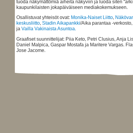
tuoda näkymättömiä aiheita näkyviin ja luoda siten “arki
kaupunkilaisten jokapäiväiseen mediakokemukseen.
Osallistuvat yhteisöt ovat:
Monika-Naiset Liitto
,
Näköva
keskusliitto
,
Stadin Aikapankki
/Aika parantaa -verkosto
ja
Vailla Vakinaista Asuntoa.
Graafiset suunnittelijat: Piia Keto, Petri Clusius, Anja Li
Daniel Malpica, Gaspar Mostafa ja Maritere Vargas. Fla
Jose Jacome.