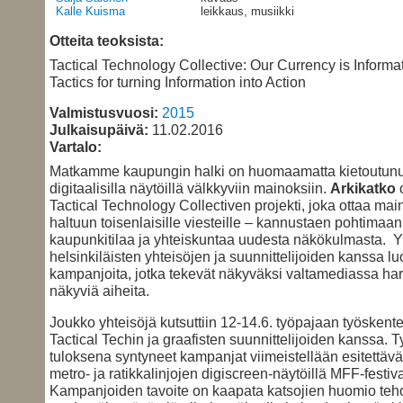
Kalle Kuisma
leikkaus, musiikki
Otteita teoksista:
Tactical Technology Collective: Our Currency is Informa
Tactics for turning Information into Action
Valmistusvuosi:
2015
Julkaisupäivä:
11.02.2016
Vartalo:
Matkamme kaupungin halki on huomaamatta kietoutunut
digitaalisilla näytöillä välkkyviin mainoksiin.
Arkikatko
o
Tactical Technology Collectiven projekti, joka ottaa mai
haltuun toisenlaisille viesteille – kannustaen pohtimaan
kaupunkitilaa ja yhteiskuntaa uudesta näkökulmasta. Y
helsinkiläisten yhteisöjen ja suunnittelijoiden kanssa 
kampanjoita, jotka tekevät näkyväksi valtamediassa h
näkyviä aiheita.
Joukko yhteisöjä kutsuttiin 12-14.6. työpajaan työsken
Tactical Techin ja graafisten suunnittelijoiden kanssa. 
tuloksena syntyneet kampanjat viimeistellään esitettävä
metro- ja ratikkalinjojen digiscreen-näytöillä MFF-festiva
Kampanjoiden tavoite on kaapata katsojien huomio teho