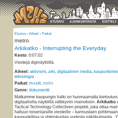
ETUSIVU
AJANKOHTAISTA
ESITTELY
Etusivu
›
Aiheet
›
Paikat
metro
Arkikatko - Interrupting the Everyday
Kesto:
0:07:02
Viestejä diginäytöillä.
Aiheet:
aktivismi
,
arki
,
digitaalinen media
,
kaupunkime
teknologia
Paikat:
m-cult
,
metro
Genre:
dokumentti
Matkamme kaupungin halki on huomaamatta kietoutunut
digitaalisilla näytöillä välkkyviin mainoksiin.
Arkikatko
o
Tactical Technology Collectiven projekti, joka ottaa mai
haltuun toisenlaisille viesteille – kannustaen pohtimaan
kaupunkitilaa ja yhteiskuntaa uudesta näkökulmasta. Y