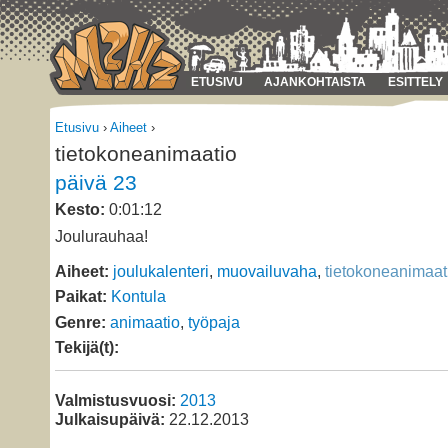
ETUSIVU
AJANKOHTAISTA
ESITTELY
Etusivu
›
Aiheet
›
tietokoneanimaatio
päivä 23
Kesto:
0:01:12
Joulurauhaa!
Aiheet:
joulukalenteri
,
muovailuvaha
,
tietokoneanimaat
Paikat:
Kontula
Genre:
animaatio
,
työpaja
Tekijä(t):
Valmistusvuosi:
2013
Julkaisupäivä:
22.12.2013