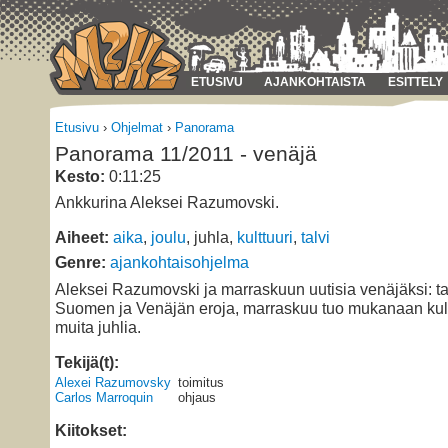
ETUSIVU
AJANKOHTAISTA
ESITTELY
Etusivu
›
Ohjelmat
›
Panorama
Panorama 11/2011 - venäjä
Kesto:
0:11:25
Ankkurina Aleksei Razumovski.
Aiheet:
aika
,
joulu
, juhla,
kulttuuri
,
talvi
Genre:
ajankohtaisohjelma
Aleksei Razumovski ja marraskuun uutisia venäjäksi: tal
Suomen ja Venäjän eroja, marraskuu tuo mukanaan kultt
muita juhlia.
Tekijä(t):
Alexei Razumovsky
toimitus
Carlos Marroquin
ohjaus
Kiitokset: