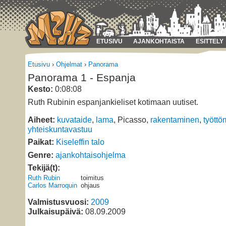
ETUSIVU
AJANKOHTAISTA
ESITTELY
Etusivu
›
Ohjelmat
›
Panorama
Panorama 1 - Espanja
Kesto:
0:08:08
Ruth Rubinin espanjankieliset kotimaan uutiset.
Aiheet:
kuvataide
,
lama
, Picasso,
rakentaminen
,
työttö
yhteiskuntavastuu
Paikat:
Kiseleffin talo
Genre:
ajankohtaisohjelma
Tekijä(t):
Ruth Rubin
toimitus
Carlos Marroquin
ohjaus
Valmistusvuosi:
2009
Julkaisupäivä:
08.09.2009