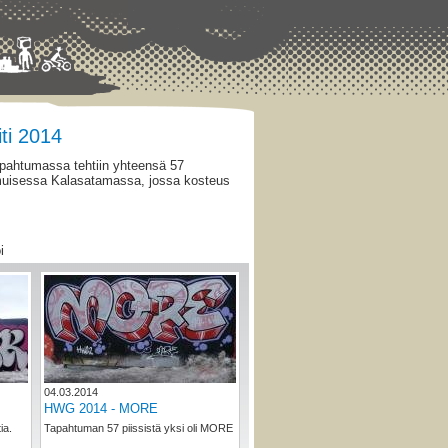
iti 2014
-tapahtumassa tehtiin yhteensä 57
muisessa Kalasatamassa, jossa kosteus
i
04.03.2014
HWG 2014 - MORE
ia.
Tapahtuman 57 piissistä yksi oli MORE