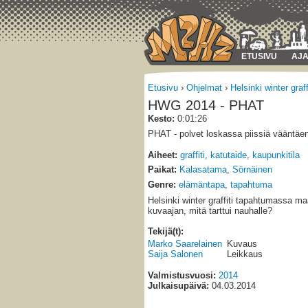
ETUSIVU
AJA
Etusivu
›
Ohjelmat
›
Helsinki winter graff
HWG 2014 - PHAT
Kesto:
0:01:26
PHAT - polvet loskassa piissiä vääntäen
Aiheet:
graffiti
,
katutaide
,
kaupunkitila
Paikat:
Kalasatama
,
Sörnäinen
Genre:
elämäntapa
,
tapahtuma
Helsinki winter graffiti tapahtumassa m
kuvaajan, mitä tarttui nauhalle?
Tekijä(t):
Marko Saarelainen
Kuvaus
Saija Salonen
Leikkaus
Valmistusvuosi:
2014
Julkaisupäivä:
04.03.2014