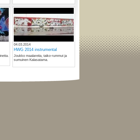
04.03.2014
HWG 2014 instrumental
netta.
Joukko maalareita, taiko-rummut ja
sumuinen Kalasatama.