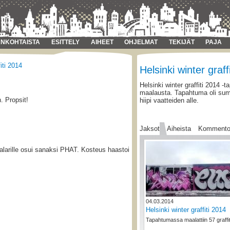
NKOHTAISTA
ESITTELY
AIHEET
OHJELMAT
TEKIJÄT
PAJA
iti 2014
Helsinki winter graff
Helsinki winter graffiti 2014 
maalausta. Tapahtuma oli su
. Propsit!
hiipi vaatteiden alle.
Jaksot
Aiheista
Kommento
aalarille osui sanaksi PHAT. Kosteus haastoi
04.03.2014
Helsinki winter graffiti 2014
Tapahtumassa maalattiin 57 graffit