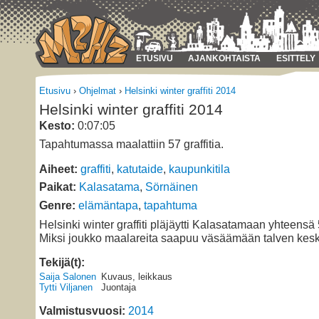
ETUSIVU
AJANKOHTAISTA
ESITTELY
Etusivu
›
Ohjelmat
›
Helsinki winter graffiti 2014
Helsinki winter graffiti 2014
Kesto:
0:07:05
Tapahtumassa maalattiin 57 graffitia.
Aiheet:
graffiti
,
katutaide
,
kaupunkitila
Paikat:
Kalasatama
,
Sörnäinen
Genre:
elämäntapa
,
tapahtuma
Helsinki winter graffiti pläjäytti Kalasatamaan yhteensä 5
Miksi joukko maalareita saapuu väsäämään talven kesk
Tekijä(t):
Saija Salonen
Kuvaus, leikkaus
Tytti Viljanen
Juontaja
Valmistusvuosi:
2014