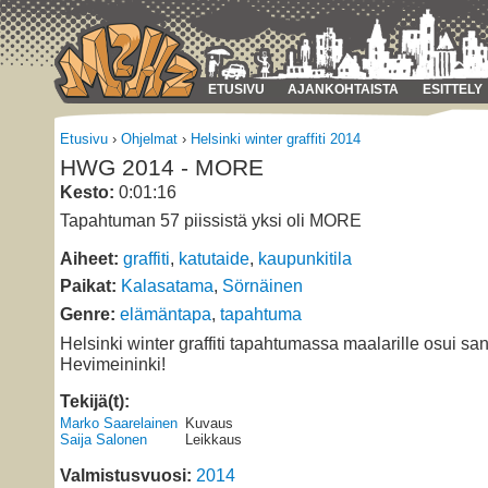
ETUSIVU
AJANKOHTAISTA
ESITTELY
Etusivu
›
Ohjelmat
›
Helsinki winter graffiti 2014
HWG 2014 - MORE
Kesto:
0:01:16
Tapahtuman 57 piissistä yksi oli MORE
Aiheet:
graffiti
,
katutaide
,
kaupunkitila
Paikat:
Kalasatama
,
Sörnäinen
Genre:
elämäntapa
,
tapahtuma
Helsinki winter graffiti tapahtumassa maalarille osui 
Hevimeininki!
Tekijä(t):
Marko Saarelainen
Kuvaus
Saija Salonen
Leikkaus
Valmistusvuosi:
2014