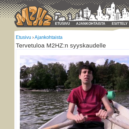
ETUSIVU
AJANKOHTAISTA
ESITTELY
Etusivu
›
Ajankohtaista
Tervetuloa M2HZ:n syyskaudelle