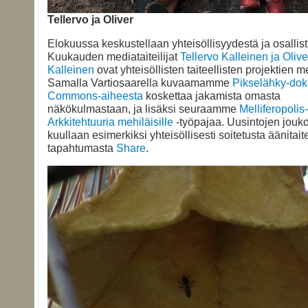
Tellervo ja Oliver
Elokuussa keskustellaan yhteisöllisyydestä ja osallis
Kuukauden mediataiteilijat
Tellervo Kalleinen ja Oliv
Kalleinen
ovat yhteisöllisten taiteellisten projektien m
Samalla Vartiosaarella kuvaamamme
Pikselähky-dok
Commons-aiheesta
koskettaa jakamista omasta
näkökulmastaan, ja lisäksi seuraamme
Melliferopolis-
Arkkitehtuuria mehiläisille
-työpajaa. Uusintojen jouk
kuullaan esimerkiksi yhteisöllisesti soitetusta äänitait
tapahtumasta
Share
.