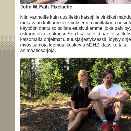
John W. Fail / Pixelache
Niin vanhoille kuin uusillekin katsojille vinkiksi mah
mukavaan kulttuurikokemukseen mainittakoon uusiut
käyttöön otettu soittolista etusivullamme, joka päivitt
uskoon joka kuukausi. Sen lisäksi, että näette soittoli
katsomalla ohjelmat uutuusjärjestyksessä, löytyy ohje
myös samoja teemoja koskevia M2HZ-klassikoita ja
animaatiosarjoja.