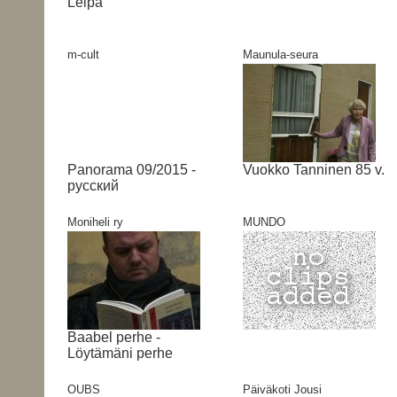
Leipä
m-cult
Maunula-seura
Panorama 09/2015 -
Vuokko Tanninen 85 v.
русский
Moniheli ry
MUNDO
Baabel perhe -
Löytämäni perhe
OUBS
Päiväkoti Jousi