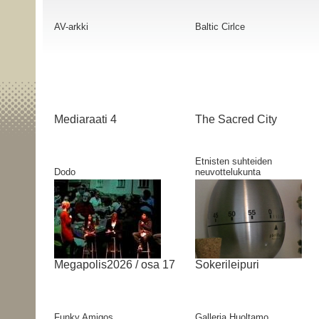
AV-arkki
Baltic Cirlce
Mediaraati 4
The Sacred City
Etnisten suhteiden
Dodo
neuvottelukunta
Megapolis2026 / osa 17
Sokerileipuri
Funky Amigos
Galleria Huoltamo