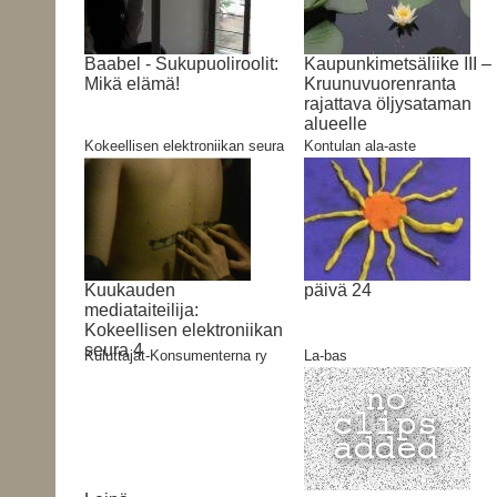
Baabel - Sukupuoliroolit:
Kaupunkimetsäliike III –
Mikä elämä!
Kruunuvuorenranta
rajattava öljysataman
alueelle
Kokeellisen elektroniikan seura
Kontulan ala-aste
Kuukauden
päivä 24
mediataiteilija:
Kokeellisen elektroniikan
seura 4
Kuluttajat-Konsumenterna ry
La-bas