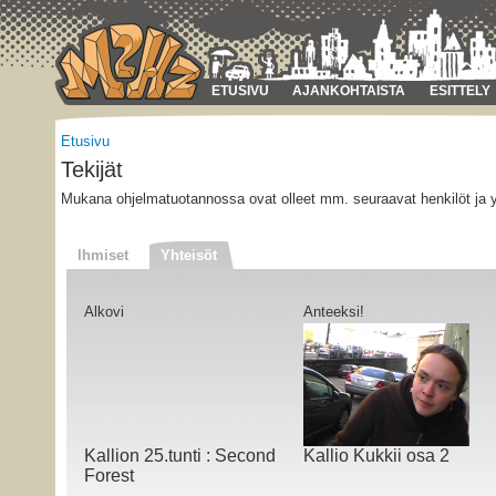
ETUSIVU
AJANKOHTAISTA
ESITTELY
Etusivu
Tekijät
Mukana ohjelmatuotannossa ovat olleet mm. seuraavat henkilöt ja y
Ihmiset
Yhteisöt
Alkovi
Anteeksi!
Kallion 25.tunti : Second
Kallio Kukkii osa 2
Forest