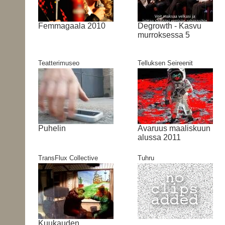
Femmagaala 2010
Degrowth - Kasvu
murroksessa 5
Teatterimuseo
Telluksen Seireenit
Puhelin
Avaruus maaliskuun
alussa 2011
TransFlux Collective
Tuhru
Kuukauden