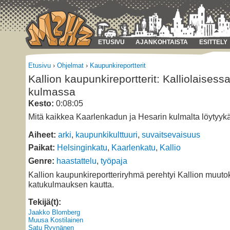
ETUSIVU
AJANKOHTAISTA
ESITTELY
Etusivu
›
Ohjelmat
›
Kaupunkireportterit
Kallion kaupunkireportterit: Kalliolaisess
kulmassa
Kesto:
0:08:05
Mitä kaikkea Kaarlenkadun ja Hesarin kulmalta löytyyk
Aiheet:
arki
,
kaupunkikulttuuri
,
suvaitsevaisuus
Paikat:
Helsinginkatu
,
Kaarlenkatu
,
Kallio
Genre:
haastattelu
,
työpaja
Kallion kaupunkireportteriryhmä perehtyi Kallion muuto
katukulmauksen kautta.
Tekijä(t):
Jaakko Blomberg
Muusa Kostilainen
Satu Ryynänen