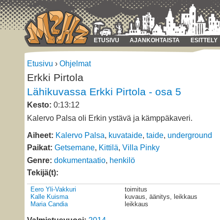
ETUSIVU
AJANKOHTAISTA
ESITTELY
Etusivu
›
Ohjelmat
Erkki Pirtola
Lähikuvassa Erkki Pirtola - osa 5
Kesto:
0:13:12
Kalervo Palsa oli Erkin ystävä ja kämppäkaveri.
Aiheet:
Kalervo Palsa
,
kuvataide
,
taide
,
underground
Paikat:
Getsemane
,
Kittilä
,
Villa Pinky
Genre:
dokumentaatio
,
henkilö
Tekijä(t):
Eero Yli-Vakkuri
toimitus
Kalle Kuisma
kuvaus, äänitys, leikkaus
Maria Candia
leikkaus