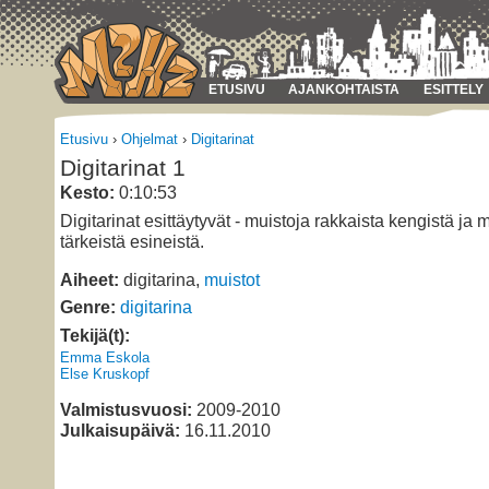
ETUSIVU
AJANKOHTAISTA
ESITTELY
Etusivu
›
Ohjelmat
›
Digitarinat
Digitarinat 1
Kesto:
0:10:53
Digitarinat esittäytyvät - muistoja rakkaista kengistä ja 
tärkeistä esineistä.
Aiheet:
digitarina,
muistot
Genre:
digitarina
Tekijä(t):
Emma Eskola
Else Kruskopf
Valmistusvuosi:
2009-2010
Julkaisupäivä:
16.11.2010