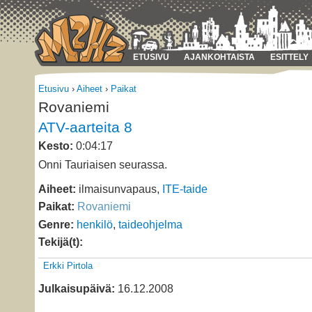
ETUSIVU
AJANKOHTAISTA
ESITTELY
Etusivu
›
Aiheet
›
Paikat
Rovaniemi
ATV-aarteita 8
Kesto:
0:04:17
Onni Tauriaisen seurassa.
Aiheet:
ilmaisunvapaus,
ITE-taide
Paikat:
Rovaniemi
Genre:
henkilö
,
taideohjelma
Tekijä(t):
Erkki Pirtola
Julkaisupäivä:
16.12.2008