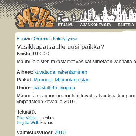
ETUSIVU
AJANKOHTAISTA
ESITTELY
Etusivu
›
Ohjelmat
›
Katukysymys
Vasikkapatsaalle uusi paikka?
Kesto:
0:00:00
Maunulalaisten rakastamat vasikat siirretään vanhalta p
Aiheet:
kuvataide
,
rakentaminen
Paikat:
Maunula
,
Maunulan ostari
Genre:
haastattelu
,
työpaja
Maunulan kaupunkireportterit loivat katsauksia kaupun
ympäristöön keväällä 2010.
Tekijä(t):
Pike Vainio
toimitus
Birgitta Wulf
kuvaus
Valmistusvuosi:
2010