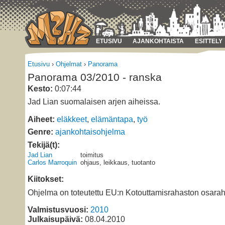
ETUSIVU
AJANKOHTAISTA
ESITTELY
Etusivu
›
Ohjelmat
›
Panorama
Panorama 03/2010 - ranska
Kesto:
0:07:44
Jad Lian suomalaisen arjen aiheissa.
Aiheet:
eläkkeet
,
elämäntapa
,
työ
Genre:
ajankohtaisohjelma
Tekijä(t):
Jad Lian
toimitus
Carlos Marroquin
ohjaus, leikkaus, tuotanto
Kiitokset:
Ohjelma on toteutettu EU:n Kotouttamisrahaston osarah
Valmistusvuosi:
2010
Julkaisupäivä:
08.04.2010