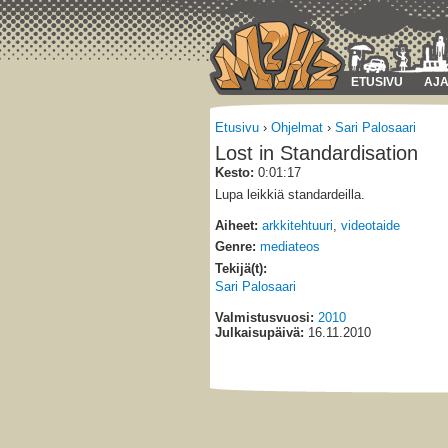
ETUSIVU
AJA
Etusivu
›
Ohjelmat
›
Sari Palosaari
Lost in Standardisation
Kesto:
0:01:17
Lupa leikkiä standardeilla.
Aiheet:
arkkitehtuuri
,
videotaide
Genre:
mediateos
Tekijä(t):
Sari Palosaari
Valmistusvuosi:
2010
Julkaisupäivä:
16.11.2010