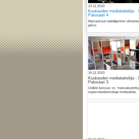
23.11.2010
Kuukauden mediataiteilija - 
Palosaari 4
Marraskuun taiteilijamme viimeine
jakso.
16.11.2010
Kuukauden mediataiteilija - 
Palosaari 3
Uniikki luovuus vs. massatuotettu
superstandarisoituja moduuleita.