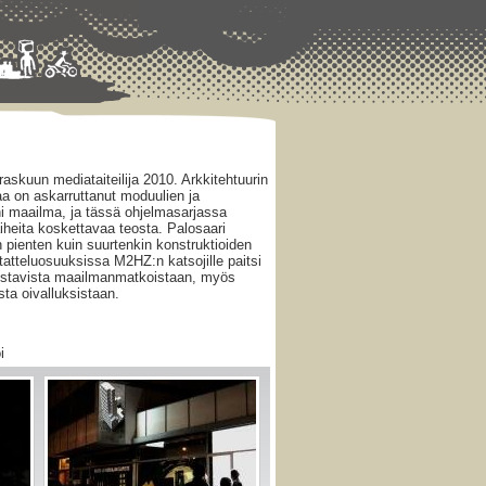
askuun mediataiteilija 2010. Arkkitehtuurin
ijaa on askarruttanut moduulien ja
i maailma, ja tässä ohjelmasarjassa
aiheita koskettavaa teosta. Palosaari
 pienten kuin suurtenkin konstruktioiden
tatteluosuuksissa M2HZ:n katsojille paitsi
nostavista maailmanmatkoistaan, myös
ta oivalluksistaan.
i