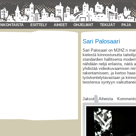
NKOHTAISTA
ESITTELY
AIHEET
OHJELMAT
TEKIJÄT
PAJA
Sari Palosaari
Sari Palosaari on M2HZ:n marr
kielestä kiinnostunutta taiteil
standardien hallitsema modern
nähdään neljä erilaista, näitä 
yhdistää videokuvaamisen niin
rakentamiseen, ja kertoo haas
työskentelytavastaan ja kiin
teostensa syntyyn vaikuttaneis
Jaksot
Aiheista
Kommento