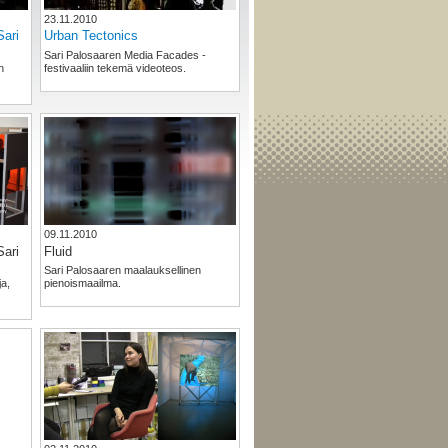
23.11.2010
Sari
Urban Tectonics
Sari Palosaaren Media Facades -
n
festivaaliin tekemä videoteos.
09.11.2010
Sari
Fluid
Sari Palosaaren maalauksellinen
ja,
pienoismaailma.