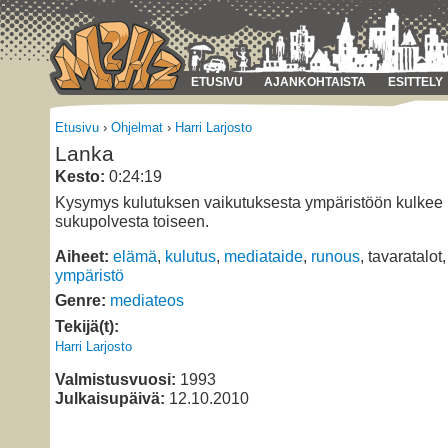
ETUSIVU
AJANKOHTAISTA
ESITTELY
Etusivu
›
Ohjelmat
›
Harri Larjosto
Lanka
Kesto:
0:24:19
Kysymys kulutuksen vaikutuksesta ympäristöön kulkee
sukupolvesta toiseen.
Aiheet:
elämä
,
kulutus
,
mediataide
,
runous
, tavaratalot
ympäristö
Genre:
mediateos
Tekijä(t):
Harri Larjosto
Valmistusvuosi:
1993
Julkaisupäivä:
12.10.2010